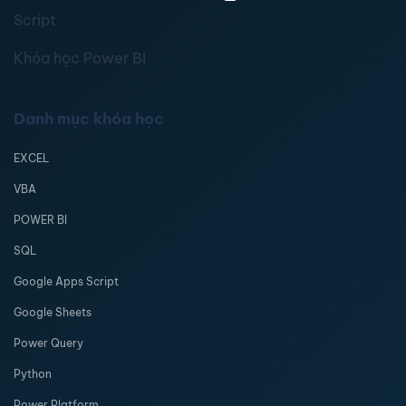
Script
Khóa học Power BI
Danh mục khóa học
EXCEL
VBA
POWER BI
SQL
Google Apps Script
Google Sheets
Power Query
Python
Power Platform