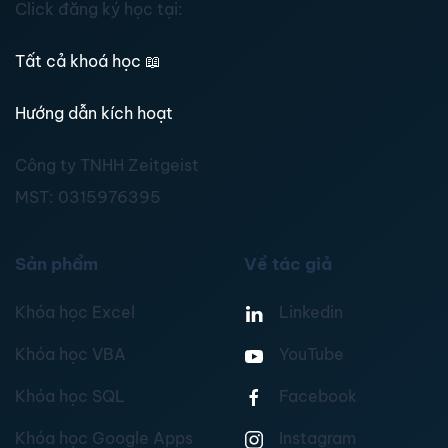
Click đăng ký học tại:
Tất cả khoá học
📖
Hướng dẫn kích hoạt
Công ty TNHH Zeitgeist
MST:
0315976395
Sản phẩm
Về tác giả
Khóa học Excel
Linkedin
Khóa học VBA
YouTube
Khóa học SQL
Facebook
Khóa học Google Apps
Instagram