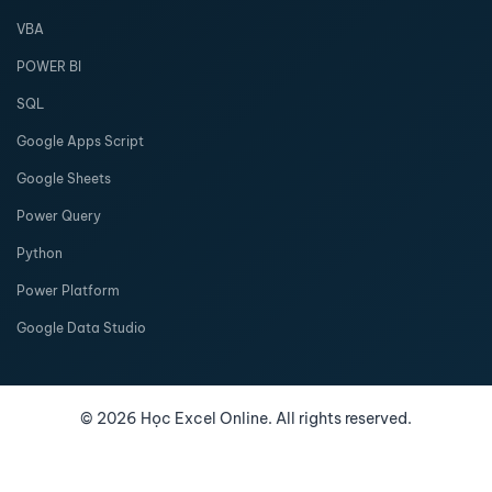
VBA
POWER BI
SQL
Google Apps Script
Google Sheets
Power Query
Python
Power Platform
Google Data Studio
©
2026
Học Excel Online. All rights reserved.