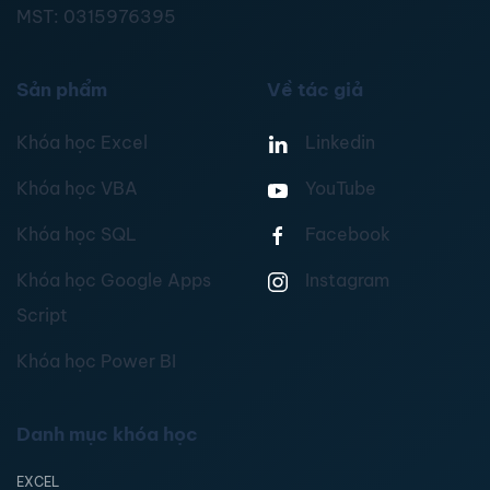
MST:
0315976395
Sản phẩm
Về tác giả
Khóa học Excel
Linkedin
Khóa học VBA
YouTube
Khóa học SQL
Facebook
Khóa học Google Apps
Instagram
Script
Khóa học Power BI
Danh mục khóa học
EXCEL