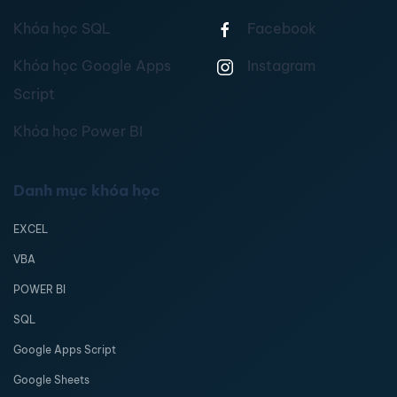
Khóa học SQL
Facebook
Khóa học Google Apps
Instagram
Script
Khóa học Power BI
Danh mục khóa học
EXCEL
VBA
POWER BI
SQL
Google Apps Script
Google Sheets