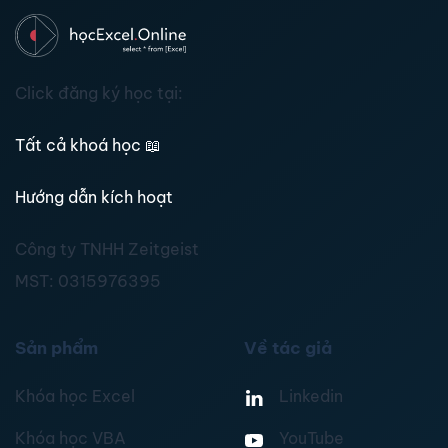
Click đăng ký học tại:
Tất cả khoá học
📖
Hướng dẫn kích hoạt
Công ty TNHH Zeitgeist
MST:
0315976395
Sản phẩm
Về tác giả
Khóa học Excel
Linkedin
Khóa học VBA
YouTube