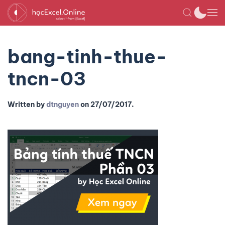
bang-tinh-thue-
tncn-03
Written by
dtnguyen
on
27/07/2017
.