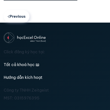
Previous
Click đăng ký học tại:
Tất cả khoá học
📖
Hướng dẫn kích hoạt
Công ty TNHH Zeitgeist
MST:
0315976395