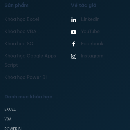
Sản phẩm
Về tác giả
Khóa học Excel
Linkedin
Khóa học VBA
YouTube
Khóa học SQL
Facebook
Khóa học Google Apps
Instagram
Script
Khóa học Power BI
Danh mục khóa học
EXCEL
VBA
POWER BI