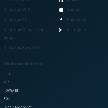
Khóa học VBA
YouTube
Khóa học SQL
Facebook
Khóa học Google Apps
Instagram
Script
Khóa học Power BI
Danh mục khóa học
EXCEL
VBA
POWER BI
SQL
Google Apps Script