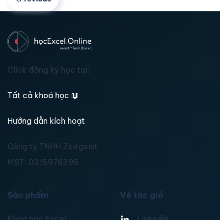
Click đăng ký học tại:
Tất cả khoá học
📖
Hướng dẫn kích hoạt
Công ty TNHH Zeitgeist
MST:
0315976395
Sản phẩm
Về tác giả
Khóa học Excel
Linkedin