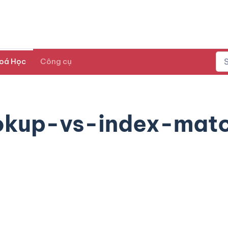
oá Học
Công cụ
okup-vs-index-mat