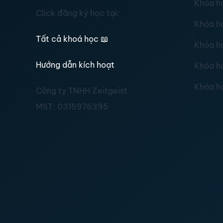
Khóa h
Click đăng ký học tại:
Khóa h
Tất cả khoá học
📖
Khóa h
Hướng dẫn kích hoạt
Khóa h
Khóa h
Công ty TNHH Zeitgeist
MST:
0315976395