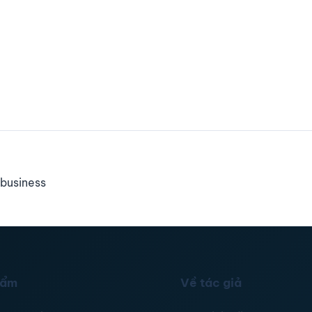
business
hẩm
Về tác giả