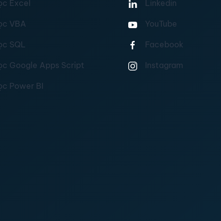
ọc Excel
Linkedin
ọc VBA
YouTube
ọc SQL
Facebook
ọc Google Apps Script
Instagram
ọc Power BI