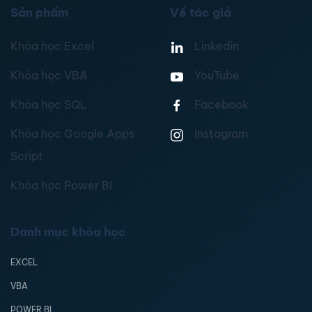
Sản phẩm
Về tác giả
Khóa học Excel
Linkedin
Khóa học VBA
YouTube
Khóa học SQL
Facebook
Khóa học Google Apps
Instagram
Script
Khóa học Power BI
Danh mục khóa học
EXCEL
VBA
POWER BI