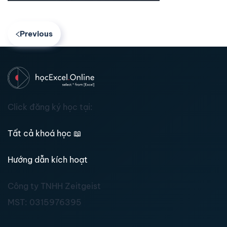
Previous
Click đăng ký học tại:
Tất cả khoá học
📖
Hướng dẫn kích hoạt
Công ty TNHH Zeitgeist
MST:
0315976395