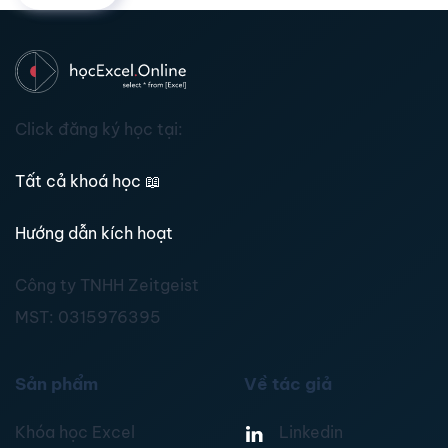
Click đăng ký học tại:
Tất cả khoá học
📖
Hướng dẫn kích hoạt
Công ty TNHH Zeitgeist
MST:
0315976395
Sản phẩm
Về tác giả
Khóa học Excel
Linkedin