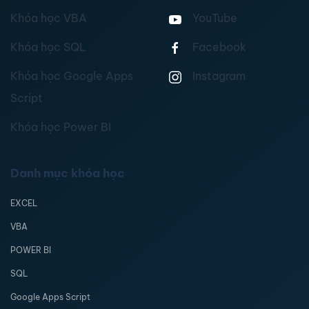
Khóa học VBA
YouTube
Khóa học SQL
Facebook
Khóa học Google Apps
Instagram
Script
Khóa học Power BI
Danh mục khóa học
EXCEL
VBA
POWER BI
SQL
Google Apps Script