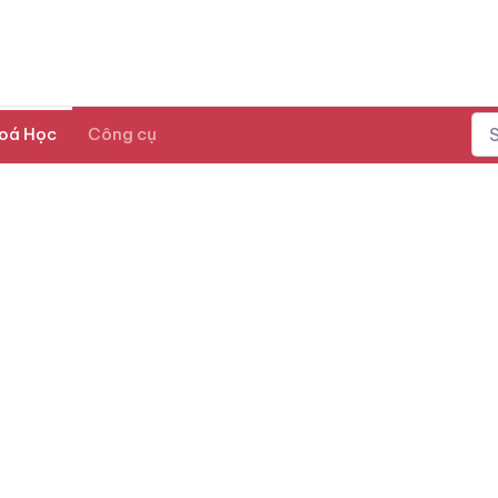
oá Học
Công cụ