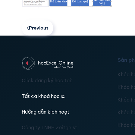
Previous
Sản p
Khóa h
Click đăng ký học tại:
Khóa h
Tất cả khoá học
📖
Khóa h
Hướng dẫn kích hoạt
Khóa h
Khóa h
Công ty TNHH Zeitgeist