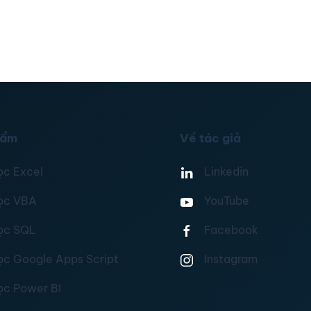
hẩm
Về tác giả
ọc Excel
Linkedin
ọc VBA
YouTube
ọc SQL
Facebook
ọc Google Apps Script
Instagram
ọc Power BI