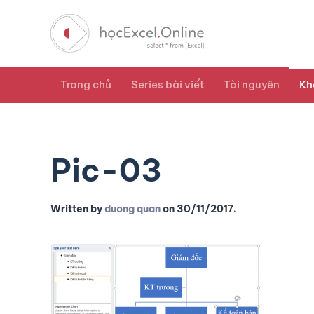
Trang chủ
Series bài viết
Tài nguyên
Kh
Pic-03
Written by
duong quan
on
30/11/2017
.