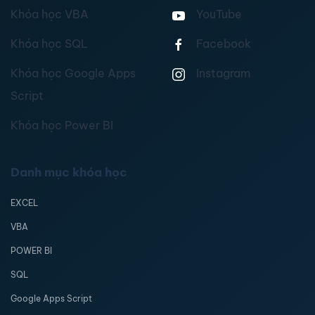
Khóa học VBA
YouTube
Khóa học SQL
Facebook
Khóa học Google Apps
Instagram
Script
Khóa học Power BI
Danh mục khóa học
EXCEL
VBA
POWER BI
SQL
Google Apps Script