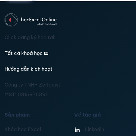
Click đăng ký học tại:
Tất cả khoá học
📖
Hướng dẫn kích hoạt
Công ty TNHH Zeitgeist
MST:
0315976395
Sản phẩm
Về tác giả
Khóa học Excel
Linkedin