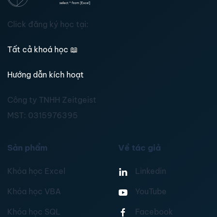
Click đăng ký học tại:
Tất cả khoá học
📖
Hướng dẫn kích hoạt
Công ty TNHH Zeitgeist
MST:
0315976395
Sản phẩm
Về tác giả
Khóa học Excel
Linkedin
Khóa học VBA
YouTube
Khóa học SQL
Facebook