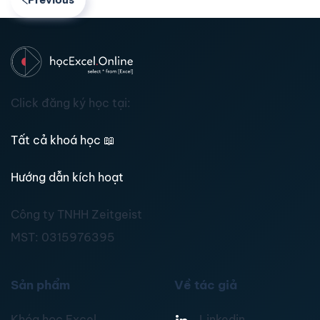
Click đăng ký học tại:
Tất cả khoá học
📖
Hướng dẫn kích hoạt
Công ty TNHH Zeitgeist
MST:
0315976395
Sản phẩm
Về tác giả
Khóa học Excel
Linkedin