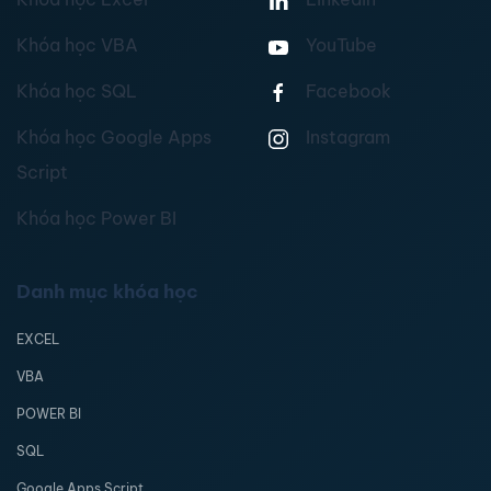
Khóa học VBA
YouTube
Khóa học SQL
Facebook
Khóa học Google Apps
Instagram
Script
Khóa học Power BI
Danh mục khóa học
EXCEL
VBA
POWER BI
SQL
Google Apps Script