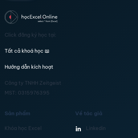
Click đăng ký học tại:
Tất cả khoá học
📖
Hướng dẫn kích hoạt
Công ty TNHH Zeitgeist
MST:
0315976395
Sản phẩm
Về tác giả
Khóa học Excel
Linkedin