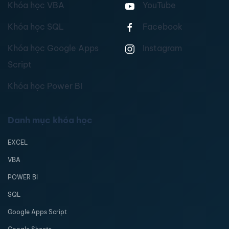
Khóa học VBA
YouTube
Khóa học SQL
Facebook
Khóa học Google Apps
Instagram
Script
Khóa học Power BI
Danh mục khóa học
EXCEL
VBA
POWER BI
SQL
Google Apps Script