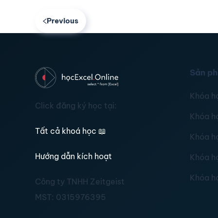
Previous
Sản p
Khóa h
Click đăng ký học tại:
Khóa h
Tất cả khoá học
📖
Khóa h
Hướng dẫn kích hoạt
Khóa h
Khóa h
Công ty TNHH Zeitgeist
MST:
0315976395