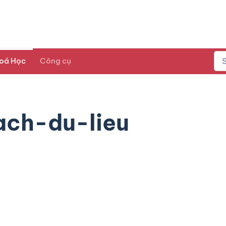
oá Học
Công cụ
ach-du-lieu