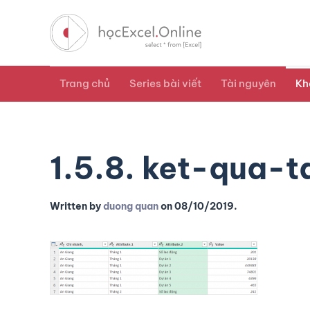
Trang chủ
Series bài viết
Tài nguyên
Kh
1.5.8. ket-qua-t
Written by
duong quan
on
08/10/2019
.