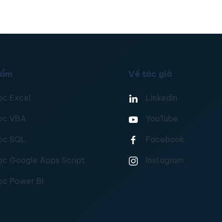
hẩm
Về tác giả
ọc Excel
Linkedin
ọc VBA
YouTube
ọc SQL
Facebook
ọc Google Apps Script
Instagram
ọc Power BI