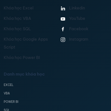
Khóa học Excel
Linkedin
Khóa học VBA
YouTube
Khóa học SQL
Facebook
Khóa học Google Apps
Instagram
Script
Khóa học Power BI
Danh mục khóa học
EXCEL
VBA
POWER BI
SQL