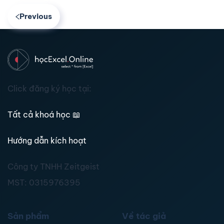
Previous
Click đăng ký học tại:
Tất cả khoá học
📖
Hướng dẫn kích hoạt
Công ty TNHH Zeitgeist
MST:
0315976395
Sản phẩm
Về tác giả