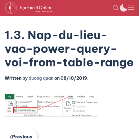
1.3. Nap-du-lieu-
vao-power-query-
voi-from-table-range
Written by
duong quan
on
08/10/2019
.
Previous