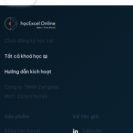
Click đăng ký học tại:
Tất cả khoá học
📖
Hướng dẫn kích hoạt
Công ty TNHH Zeitgeist
MST:
0315976395
Sản phẩm
Về tác giả
Khóa học Excel
Linkedin