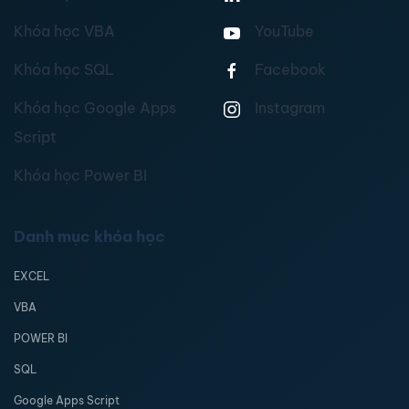
Khóa học VBA
YouTube
Khóa học SQL
Facebook
Khóa học Google Apps
Instagram
Script
Khóa học Power BI
Danh mục khóa học
EXCEL
VBA
POWER BI
SQL
Google Apps Script