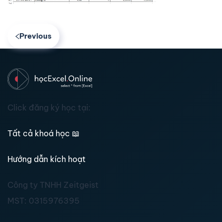
Previous
Click đăng ký học tại:
Tất cả khoá học
📖
Hướng dẫn kích hoạt
Công ty TNHH Zeitgeist
MST:
0315976395