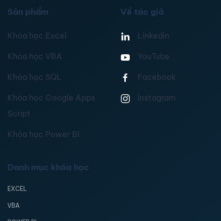
Sản phẩm
Về tác giả
Khóa học Excel
Linkedin
Khóa học VBA
YouTube
Khóa học SQL
Facebook
Khóa học Google Apps
Instagram
Script
Khóa học Power BI
Danh mục khóa học
EXCEL
VBA