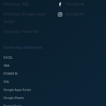
Khóa học SQL
Facebook
Khóa học Google Apps
Instagram
Script
Khóa học Power BI
Danh mục khóa học
EXCEL
VBA
POWER BI
SQL
Google Apps Script
Google Sheets
Power Query