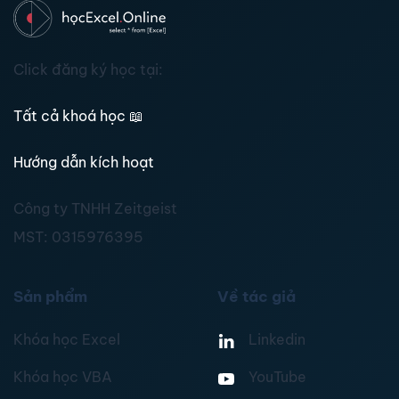
Click đăng ký học tại:
Tất cả khoá học
📖
Hướng dẫn kích hoạt
Công ty TNHH Zeitgeist
MST:
0315976395
Sản phẩm
Về tác giả
Khóa học Excel
Linkedin
Khóa học VBA
YouTube