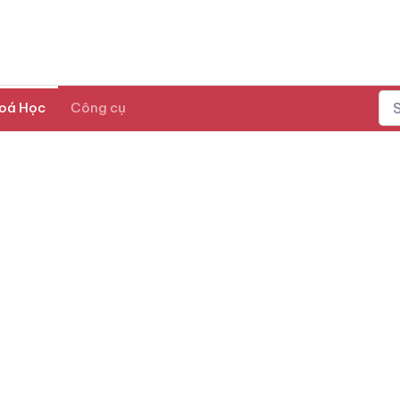
oá Học
Công cụ