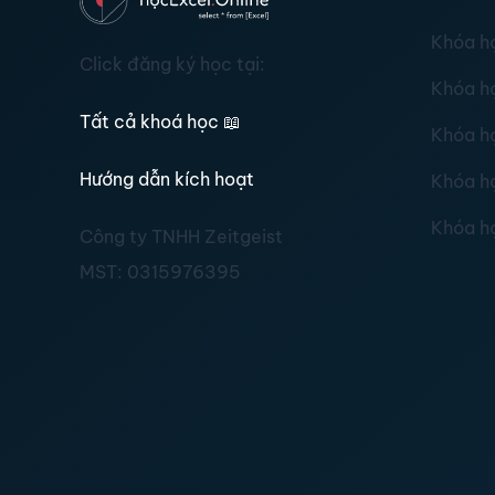
Khóa h
Click đăng ký học tại:
Khóa h
Tất cả khoá học
📖
Khóa h
Hướng dẫn kích hoạt
Khóa h
Khóa h
Công ty TNHH Zeitgeist
MST:
0315976395