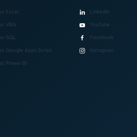
ọc Excel
Linkedin
ọc VBA
YouTube
ọc SQL
Facebook
ọc Google Apps Script
Instagram
ọc Power BI