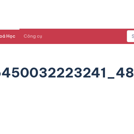
oá Học
Công cụ
6450032223241_4