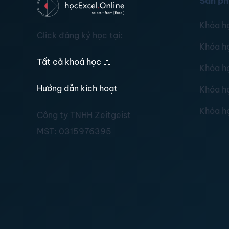
Sản p
Khóa h
Click đăng ký học tại:
Khóa h
Tất cả khoá học
📖
Khóa h
Hướng dẫn kích hoạt
Khóa h
Khóa h
Công ty TNHH Zeitgeist
MST:
0315976395