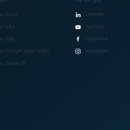
hẩm
Về tác giả
ọc Excel
Linkedin
ọc VBA
YouTube
ọc SQL
Facebook
ọc Google Apps Script
Instagram
ọc Power BI