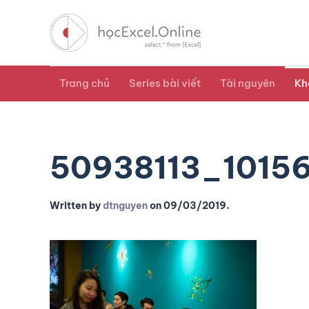
Trang chủ
Series bài viết
Tài nguyên
Kh
50938113_1015
Written by
dtnguyen
on
09/03/2019
.