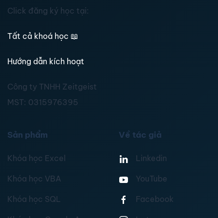
Click đăng ký học tại:
Tất cả khoá học
📖
Hướng dẫn kích hoạt
Công ty TNHH Zeitgeist
MST:
0315976395
Sản phẩm
Về tác giả
Khóa học Excel
Linkedin
Khóa học VBA
YouTube
Khóa học SQL
Facebook