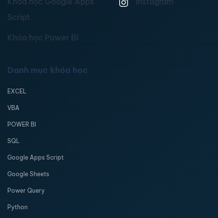
Khóa học Google Apps
Instagram
Script
Khóa học Power BI
Danh mục khóa học
EXCEL
VBA
POWER BI
SQL
Google Apps Script
Google Sheets
Power Query
Python