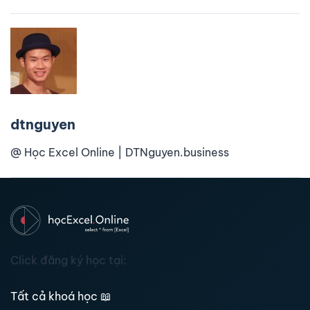
dtnguyen
@ Học Excel Online | DTNguyen.business
Click đăng ký học tại:
Tất cả khoá học
📖