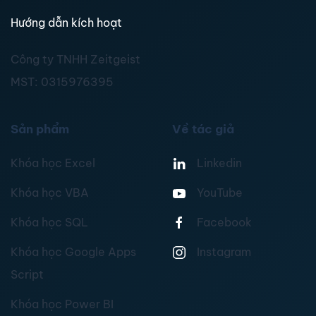
Hướng dẫn kích hoạt
Công ty TNHH Zeitgeist
MST:
0315976395
Sản phẩm
Về tác giả
Khóa học Excel
Linkedin
Khóa học VBA
YouTube
Khóa học SQL
Facebook
Khóa học Google Apps
Instagram
Script
Khóa học Power BI