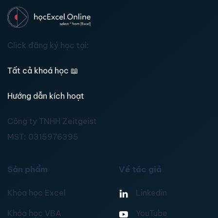
Click đăng ký học tại:
Tất cả khoá học
📖
Hướng dẫn kích hoạt
Công ty TNHH Zeitgeist
MST:
0315976395
Sản phẩm
Về tác giả
Khóa học Excel
Linkedin
Khóa học VBA
YouTube