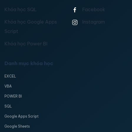
Khóa học SQL
Facebook
Khóa học Google Apps
Instagram
Script
Khóa học Power BI
Danh mục khóa học
EXCEL
VBA
POWER BI
SQL
Google Apps Script
Google Sheets