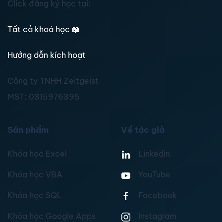
Click đăng ký học tại:
Tất cả khoá học
📖
Hướng dẫn kích hoạt
Công ty TNHH Zeitgeist
MST:
0315976395
Sản phẩm
Về tác giả
Khóa học Excel
Linkedin
Khóa học VBA
YouTube
Khóa học SQL
Facebook
Khóa học Google Apps
Instagram