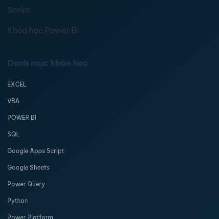
Script
Khóa học Power BI
Danh mục khóa học
EXCEL
VBA
POWER BI
SQL
Google Apps Script
Google Sheets
Power Query
Python
Power Platform