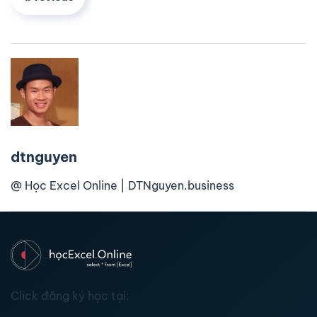
dtnguyen
@ Học Excel Online | DTNguyen.business
Click đăng ký học tại: