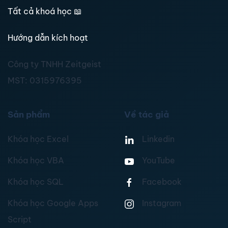
Tất cả khoá học
📖
Hướng dẫn kích hoạt
Công ty TNHH Zeitgeist
MST:
0315976395
Sản phẩm
Về tác giả
Khóa học Excel
Linkedin
Khóa học VBA
YouTube
Khóa học SQL
Facebook
Khóa học Google Apps
Instagram
Script