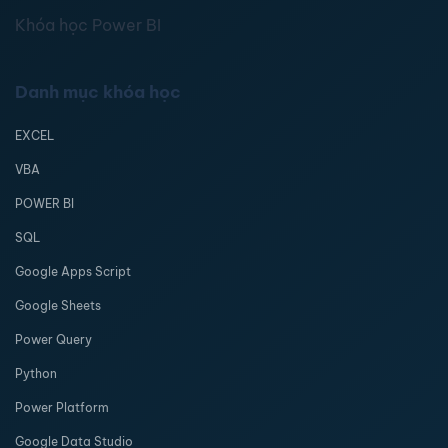
Khóa học Power BI
Danh mục khóa học
EXCEL
VBA
POWER BI
SQL
Google Apps Script
Google Sheets
Power Query
Python
Power Platform
Google Data Studio