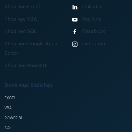
Khóa học Excel
Linkedin
Khóa học VBA
YouTube
Khóa học SQL
Facebook
Khóa học Google Apps
Instagram
Script
Khóa học Power BI
Danh mục khóa học
EXCEL
VBA
POWER BI
SQL