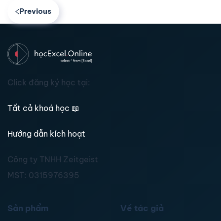
Previous
Click đăng ký học tại:
Tất cả khoá học
📖
Hướng dẫn kích hoạt
Công ty TNHH Zeitgeist
MST:
0315976395
Sản phẩm
Về tác giả