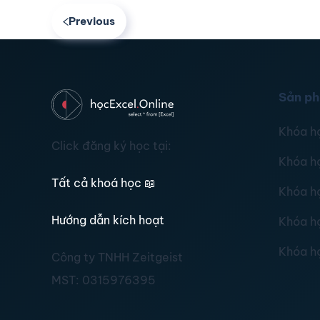
Previous
Sản p
Khóa h
Click đăng ký học tại:
Khóa h
Tất cả khoá học
📖
Khóa h
Hướng dẫn kích hoạt
Khóa h
Khóa h
Công ty TNHH Zeitgeist
MST:
0315976395