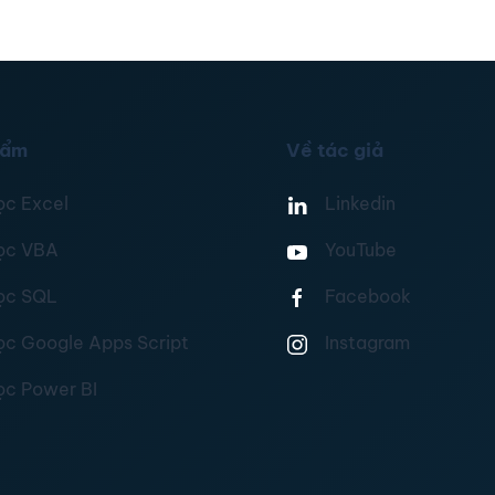
hẩm
Về tác giả
ọc Excel
Linkedin
ọc VBA
YouTube
ọc SQL
Facebook
ọc Google Apps Script
Instagram
ọc Power BI