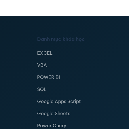
Danh mục khóa học
EXCEL
VBA
POWER BI
SQL
Google Apps Script
Google Sheets
Power Query