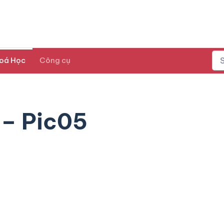
oá Học
Công cụ
ô – Pic05