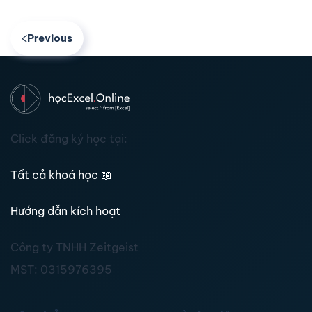
Previous
Click đăng ký học tại:
Tất cả khoá học
📖
Hướng dẫn kích hoạt
Công ty TNHH Zeitgeist
MST:
0315976395