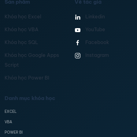
Sản phẩm
Về tác giả
Khóa học Excel
Linkedin
Khóa học VBA
YouTube
Khóa học SQL
Facebook
Khóa học Google Apps
Instagram
Script
Khóa học Power BI
Danh mục khóa học
EXCEL
VBA
POWER BI