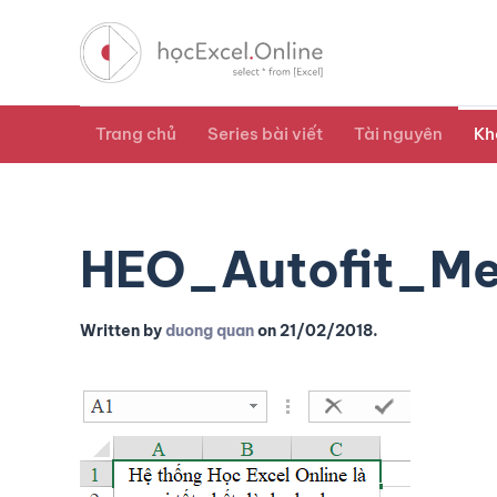
Trang chủ
Series bài viết
Tài nguyên
Kh
HEO_Autofit_Me
Written by
duong quan
on
21/02/2018
.