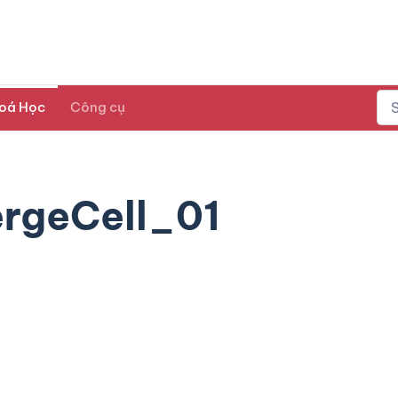
oá Học
Công cụ
rgeCell_01