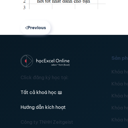
Previous
Sản p
Khóa h
Click đăng ký học tại:
Khóa h
Tất cả khoá học
📖
Khóa h
Hướng dẫn kích hoạt
Khóa h
Khóa h
Công ty TNHH Zeitgeist