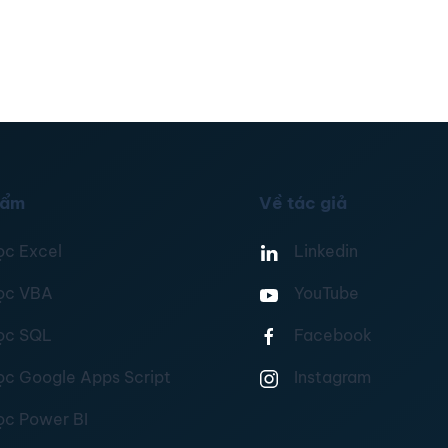
hẩm
Về tác giả
ọc Excel
Linkedin
ọc VBA
YouTube
ọc SQL
Facebook
ọc Google Apps Script
Instagram
ọc Power BI