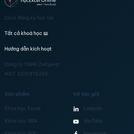
Click đăng ký học tại:
Tất cả khoá học
📖
Hướng dẫn kích hoạt
Công ty TNHH Zeitgeist
MST:
0315976395
Sản phẩm
Về tác giả
Khóa học Excel
Linkedin
Khóa học VBA
YouTube
Khóa học SQL
Facebook