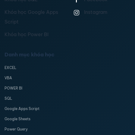
Khóa học Google Apps
Instagram
Script
Khóa học Power BI
Danh mục khóa học
EXCEL
VBA
POWER BI
SQL
Google Apps Script
Google Sheets
Power Query