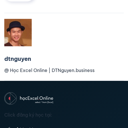
dtnguyen
@ Học Excel Online | DTNguyen.business
Click đăng ký học tại: