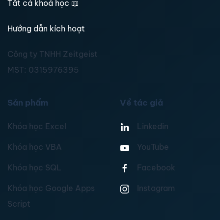
Tất cả khoá học
📖
Hướng dẫn kích hoạt
Công ty TNHH Zeitgeist
MST:
0315976395
Sản phẩm
Về tác giả
Khóa học Excel
Linkedin
Khóa học VBA
YouTube
Khóa học SQL
Facebook
Khóa học Google Apps
Instagram
Script