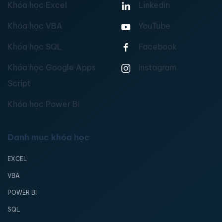
Khóa học Excel
Linkedin
Khóa học VBA
YouTube
Khóa học SQL
Facebook
Khóa học Google Apps
Instagram
Script
Khóa học Power BI
Danh mục khóa học
EXCEL
VBA
POWER BI
SQL