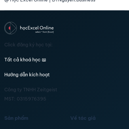
Click đăng ký học tại:
Tất cả khoá học
📖
Hướng dẫn kích hoạt
Công ty TNHH Zeitgeist
MST:
0315976395
Sản phẩm
Về tác giả