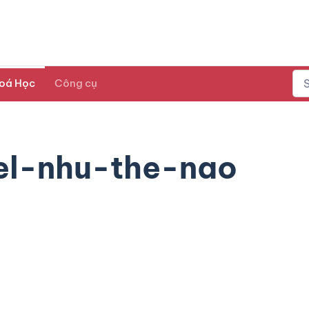
oá Học
Công cụ
el-nhu-the-nao