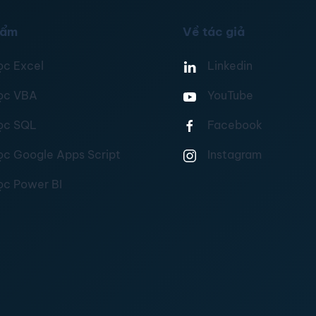
hẩm
Về tác giả
ọc Excel
Linkedin
ọc VBA
YouTube
ọc SQL
Facebook
ọc Google Apps Script
Instagram
ọc Power BI