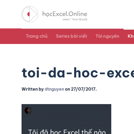
Trang chủ
Series bài viết
Tài nguyên
Kh
toi-da-hoc-exc
Written by
dtnguyen
on
27/07/2017
.