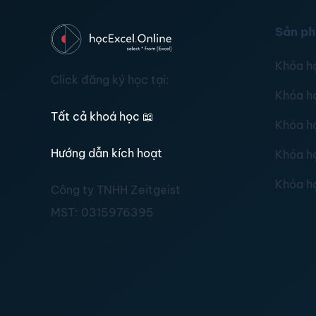
Sản p
Khóa h
Click đăng ký học tại:
Khóa h
Tất cả khoá học
📖
Khóa h
Hướng dẫn kích hoạt
Khóa h
Khóa h
Công ty TNHH Zeitgeist
MST:
0315976395