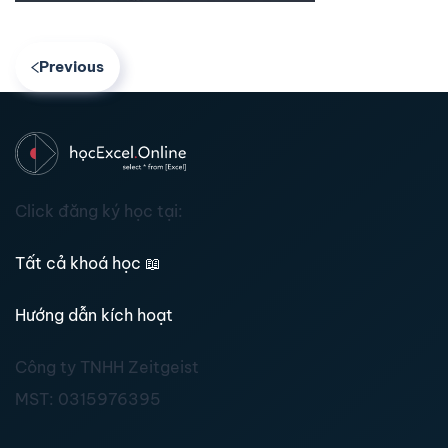
Previous
Click đăng ký học tại:
Tất cả khoá học
📖
Hướng dẫn kích hoạt
Công ty TNHH Zeitgeist
MST:
0315976395