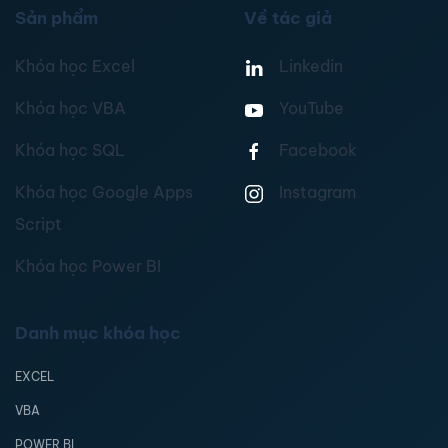
Sản phẩm
Về tác giả
Khóa học Excel
Linkedin
Khóa học VBA
YouTube
Khóa học SQL
Facebook
Khóa học Google Apps
Instagram
Script
Khóa học Power BI
Danh mục khóa học
EXCEL
VBA
POWER BI