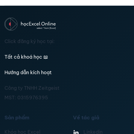
Click đăng ký học tại:
Tất cả khoá học
📖
Hướng dẫn kích hoạt
Công ty TNHH Zeitgeist
MST:
0315976395
Sản phẩm
Về tác giả
Khóa học Excel
Linkedin