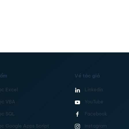
hẩm
Về tác giả
ọc Excel
Linkedin
ọc VBA
YouTube
ọc SQL
Facebook
ọc Google Apps Script
Instagram