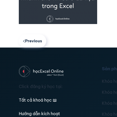
Previous
Sản p
Khóa h
Click đăng ký học tại:
Khóa h
Tất cả khoá học
📖
Khóa h
Hướng dẫn kích hoạt
Khóa h