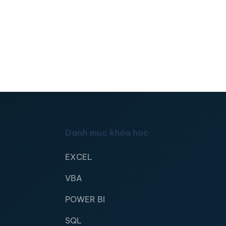
Danh mục khóa học
EXCEL
VBA
POWER BI
SQL