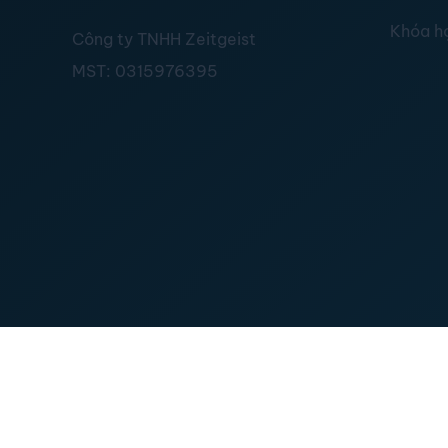
Khóa h
Công ty TNHH Zeitgeist
MST:
0315976395