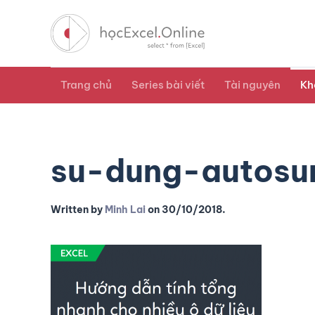
Trang chủ
Series bài viết
Tài nguyên
Kh
su-dung-autos
Written by
Minh Lai
on
30/10/2018
.