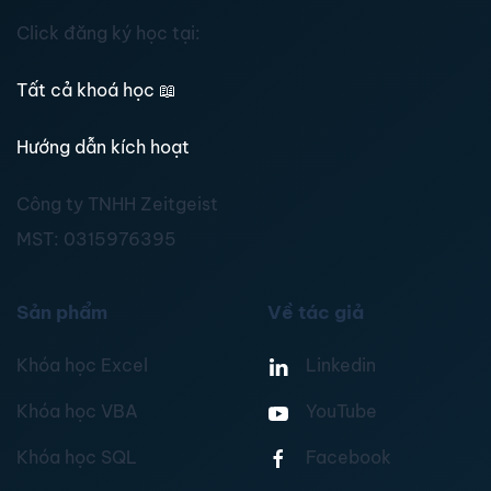
Click đăng ký học tại:
Tất cả khoá học
📖
Hướng dẫn kích hoạt
Công ty TNHH Zeitgeist
MST:
0315976395
Sản phẩm
Về tác giả
Khóa học Excel
Linkedin
Khóa học VBA
YouTube
Khóa học SQL
Facebook