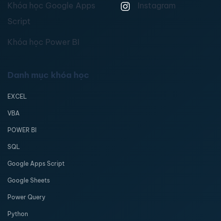
Khóa học Google Apps
Instagram
Script
Khóa học Power BI
Danh mục khóa học
EXCEL
VBA
POWER BI
SQL
Google Apps Script
Google Sheets
Power Query
Python