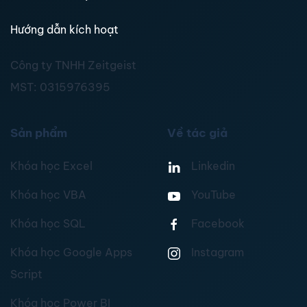
Hướng dẫn kích hoạt
Công ty TNHH Zeitgeist
MST:
0315976395
Sản phẩm
Về tác giả
Khóa học Excel
Linkedin
Khóa học VBA
YouTube
Khóa học SQL
Facebook
Khóa học Google Apps
Instagram
Script
Khóa học Power BI