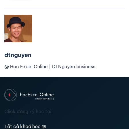
dtnguyen
@ Học Excel Online | DTNguyen.business
Click đăng ký học tại:
Tất cả khoá học
📖