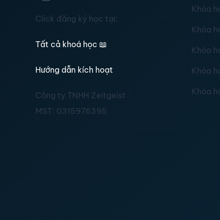
Khóa h
Click đăng ký học tại:
Khóa h
Tất cả khoá học
📖
Khóa h
Hướng dẫn kích hoạt
Khóa h
Khóa h
Công ty TNHH Zeitgeist
MST:
0315976395