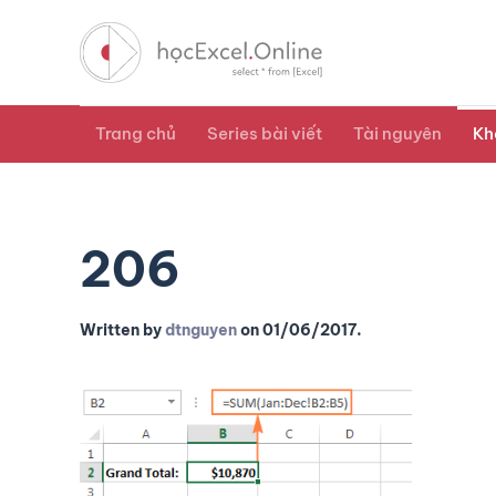
Trang chủ
Series bài viết
Tài nguyên
Kh
206
Written by
dtnguyen
on
01/06/2017
.