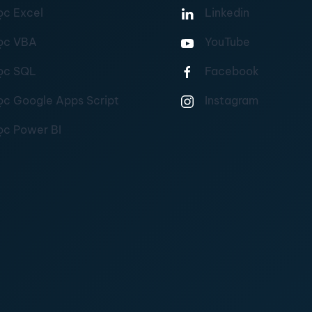
ọc Excel
Linkedin
ọc VBA
YouTube
ọc SQL
Facebook
ọc Google Apps Script
Instagram
ọc Power BI