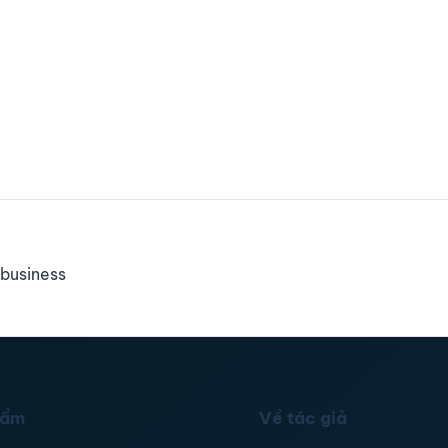
business
hẩm
Về tác giả