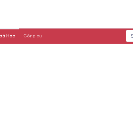
oá Học
Công cụ