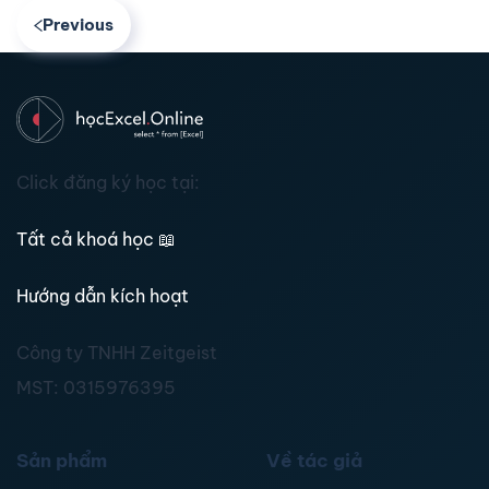
Previous
Click đăng ký học tại:
Tất cả khoá học
📖
Hướng dẫn kích hoạt
Công ty TNHH Zeitgeist
MST:
0315976395
Sản phẩm
Về tác giả