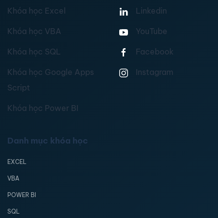
Khóa học Excel
Linkedin
Khóa học VBA
YouTube
Khóa học SQL
Facebook
Khóa học Google Apps
Instagram
Script
Khóa học Power BI
Danh mục khóa học
EXCEL
VBA
POWER BI
SQL