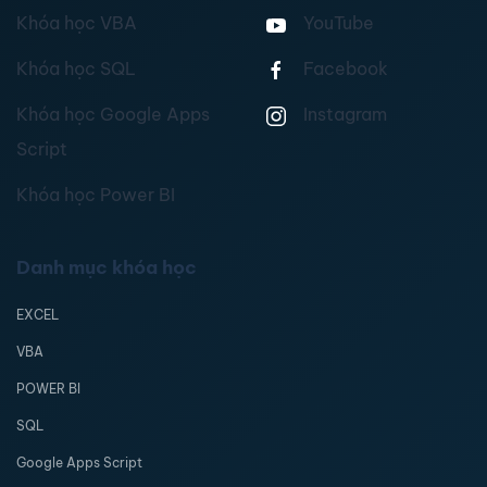
Khóa học VBA
YouTube
Khóa học SQL
Facebook
Khóa học Google Apps
Instagram
Script
Khóa học Power BI
Danh mục khóa học
EXCEL
VBA
POWER BI
SQL
Google Apps Script