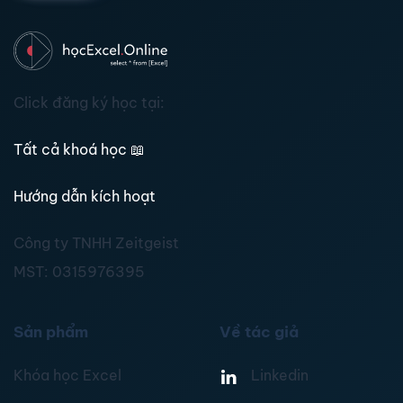
Click đăng ký học tại:
Tất cả khoá học
📖
Hướng dẫn kích hoạt
Công ty TNHH Zeitgeist
MST:
0315976395
Sản phẩm
Về tác giả
Khóa học Excel
Linkedin