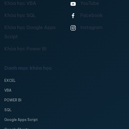
Khóa học VBA
YouTube
Khóa học SQL
Facebook
Khóa học Google Apps
Instagram
Script
Khóa học Power BI
Danh mục khóa học
EXCEL
VBA
POWER BI
SQL
Google Apps Script