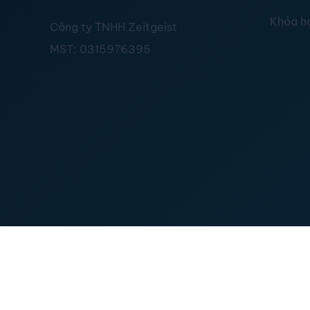
Khóa h
Công ty TNHH Zeitgeist
MST:
0315976395