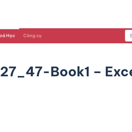
oá Học
Công cụ
27_47-Book1 – Exc