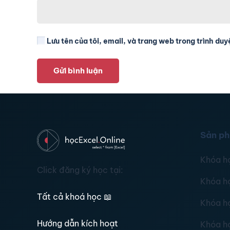
Lưu tên của tôi, email, và trang web trong trình duyệ
Gửi bình luận
Sản p
Khóa h
Click đăng ký học tại:
Khóa h
Tất cả khoá học
📖
Khóa h
Hướng dẫn kích hoạt
Khóa h