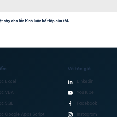
t này cho lần bình luận kế tiếp của tôi.
hẩm
Về tác giả
ọc Excel
Linkedin
ọc VBA
YouTube
ọc SQL
Facebook
ọc Google Apps Script
Instagram