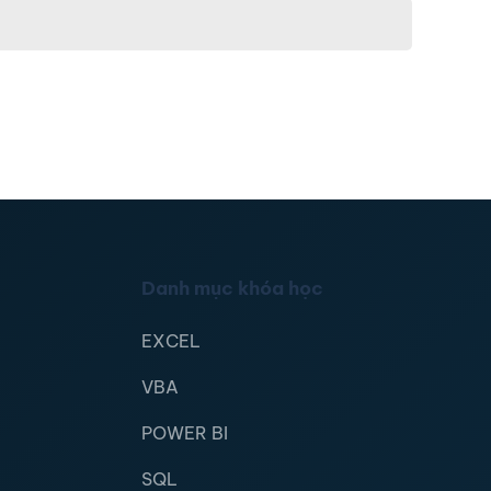
Danh mục khóa học
EXCEL
VBA
POWER BI
SQL