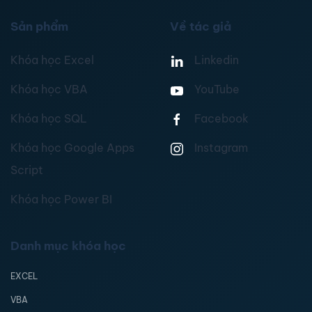
Sản phẩm
Về tác giả
Khóa học Excel
Linkedin
Khóa học VBA
YouTube
Khóa học SQL
Facebook
Khóa học Google Apps
Instagram
Script
Khóa học Power BI
Danh mục khóa học
EXCEL
VBA