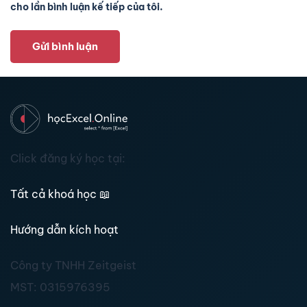
cho lần bình luận kế tiếp của tôi.
Gửi bình luận
Click đăng ký học tại:
Tất cả khoá học
📖
Hướng dẫn kích hoạt
Công ty TNHH Zeitgeist
MST:
0315976395