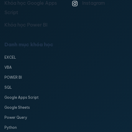
Khóa học Google Apps
Instagram
Script
Khóa học Power BI
Danh mục khóa học
EXCEL
VBA
POWER BI
SQL
Google Apps Script
Google Sheets
Power Query
Python