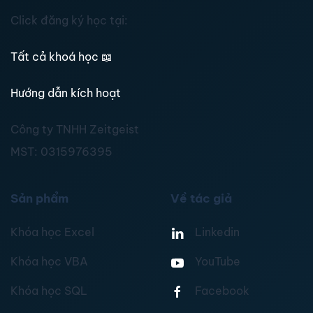
Click đăng ký học tại:
Tất cả khoá học
📖
Hướng dẫn kích hoạt
Công ty TNHH Zeitgeist
MST:
0315976395
Sản phẩm
Về tác giả
Khóa học Excel
Linkedin
Khóa học VBA
YouTube
Khóa học SQL
Facebook