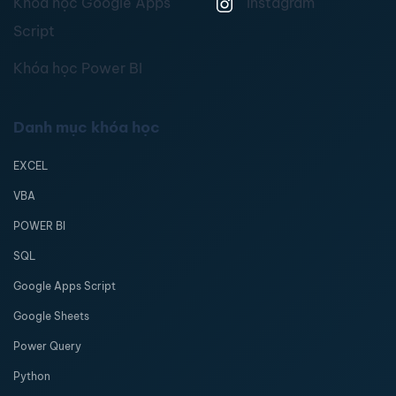
Khóa học Google Apps
Instagram
Script
Khóa học Power BI
Danh mục khóa học
EXCEL
VBA
POWER BI
SQL
Google Apps Script
Google Sheets
Power Query
Python