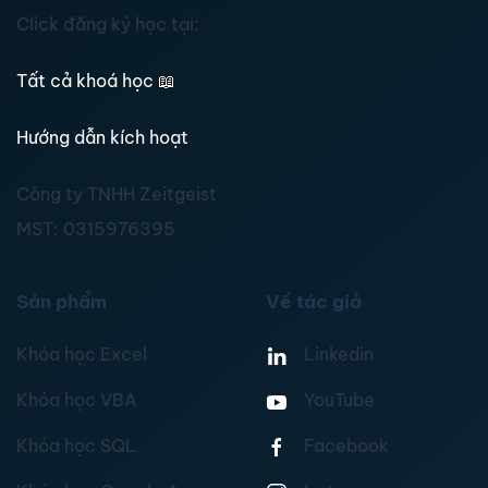
Click đăng ký học tại:
Tất cả khoá học
📖
Hướng dẫn kích hoạt
Công ty TNHH Zeitgeist
MST:
0315976395
Sản phẩm
Về tác giả
Khóa học Excel
Linkedin
Khóa học VBA
YouTube
Khóa học SQL
Facebook