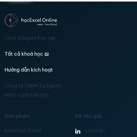
Click đăng ký học tại:
Tất cả khoá học
📖
Hướng dẫn kích hoạt
Công ty TNHH Zeitgeist
MST:
0315976395
Sản phẩm
Về tác giả
Khóa học Excel
Linkedin