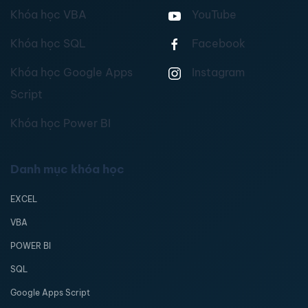
Khóa học VBA
YouTube
Khóa học SQL
Facebook
Khóa học Google Apps
Instagram
Script
Khóa học Power BI
Danh mục khóa học
EXCEL
VBA
POWER BI
SQL
Google Apps Script