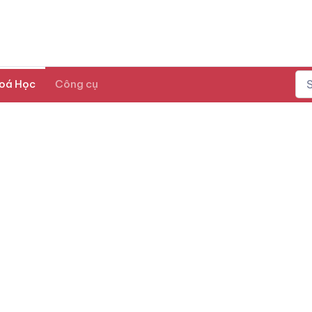
oá Học
Công cụ