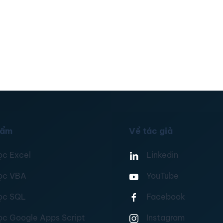
hẩm
Về tác giả
ọc Excel
Linkedin
ọc VBA
YouTube
ọc SQL
Facebook
ọc Google Apps Script
Instagram