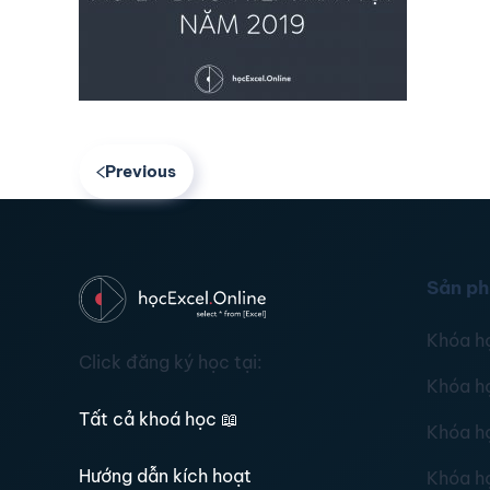
Previous
Sản p
Khóa h
Click đăng ký học tại:
Khóa h
Tất cả khoá học
📖
Khóa h
Hướng dẫn kích hoạt
Khóa h