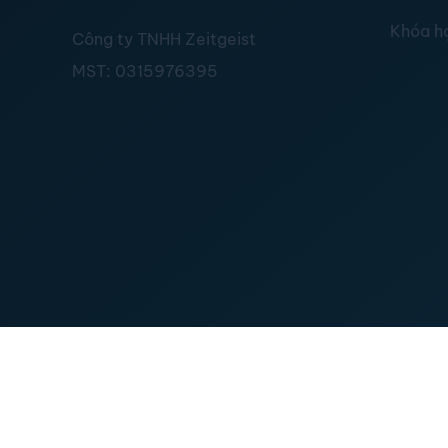
Khóa h
Công ty TNHH Zeitgeist
MST:
0315976395