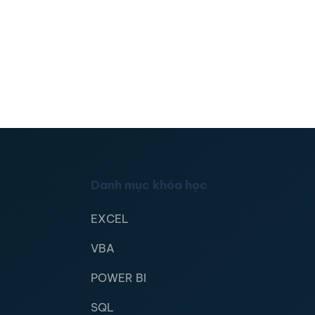
Danh mục khóa học
EXCEL
VBA
POWER BI
SQL