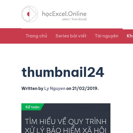
Trang chủ
Series bài viết
Tài nguyên
Kh
thumbnail24
Written by
Ly Nguyen
on
21/02/2019
.