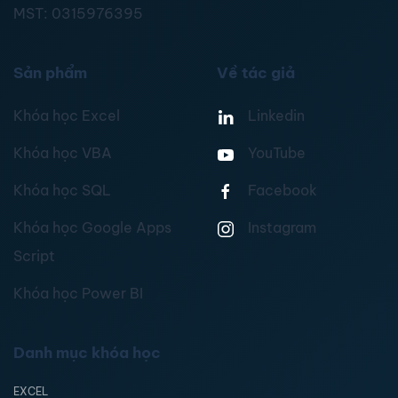
MST:
0315976395
Sản phẩm
Về tác giả
Khóa học Excel
Linkedin
Khóa học VBA
YouTube
Khóa học SQL
Facebook
Khóa học Google Apps
Instagram
Script
Khóa học Power BI
Danh mục khóa học
EXCEL