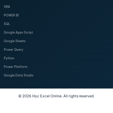
VBA
POWER BI
SQL
Google Apps Script
Google Sheets
Power Query
Python
Power Platform
Google Data Studio
©
2026
Học Excel Online. All rights reserved.