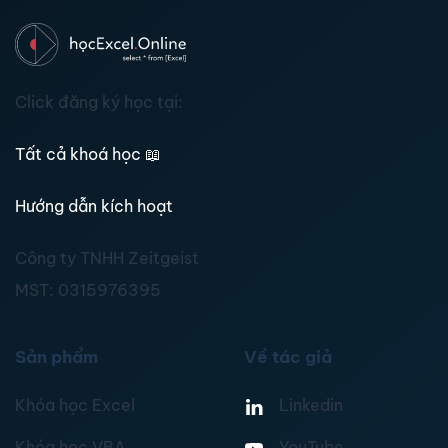
Click đăng ký học tại:
Tất cả khoá học
📖
Hướng dẫn kích hoạt
Công ty TNHH Zeitgeist
MST:
0315976395
Sản phẩm
Về tác giả
Khóa học Excel
Linkedin
Khóa học VBA
YouTube