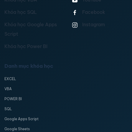
Khóa học SQL
Facebook
Khóa học Google Apps
Instagram
Script
Khóa học Power BI
Danh mục khóa học
EXCEL
VBA
POWER BI
SQL
Google Apps Script
Google Sheets